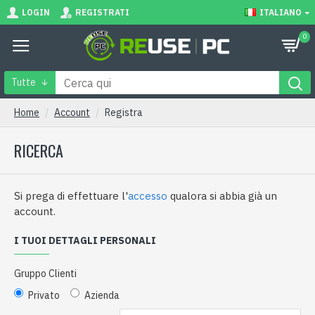
LOGIN
REGISTRATI
ITALIANO
0
Tutte
Home
Account
Registra
RICERCA
Si prega di effettuare l'
accesso
qualora si abbia già un
account.
I TUOI DETTAGLI PERSONALI
Gruppo Clienti
Privato
Azienda