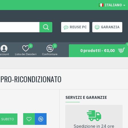
ITALIANO
REUSE PC
GARANZIA
0
0
0 prodotti - €0,00
Account
Lista dei Desideri
Confrontare
0 PRO-RICONDIZIONATO
SERVIZI E GARANZIE
 SUBITO
Spedizione in 24 ore