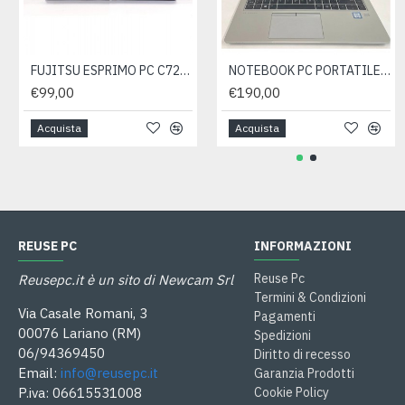
FUJITSU ESPRIMO PC C720 SFF INTEL CORE I5 3.20GHZ RAM 16GB SSD250GB WIN 10- ricondizionato
NOTEBOOK PC PORTATILE HP ELITEBOOK 840 G5 I5-8350U RAM 8GB SSD 512GB WIN 11 PRO- ricondizionato
€99,00
€190,00
Acquista
Acquista
REUSE PC
INFORMAZIONI
Reuse Pc
Reusepc.it è un sito di Newcam Srl
Termini & Condizioni
Via Casale Romani, 3
Pagamenti
00076 Lariano (RM)
Spedizioni
06/94369450
Diritto di recesso
Email:
info@reusepc.it
Garanzia Prodotti
P.iva: 06615531008
Cookie Policy