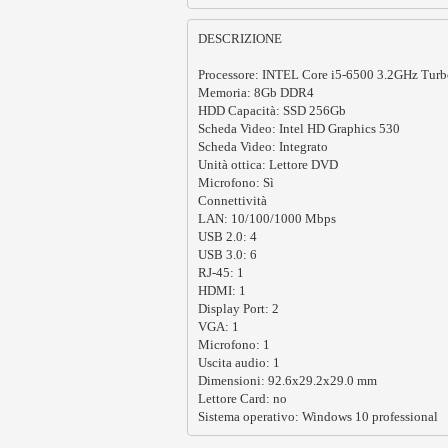
DESCRIZIONE

Processore: INTEL Core i5-6500 3.2GHz Turb
Memoria: 8Gb DDR4

HDD Capacità: SSD 256Gb 

Scheda Video: Intel HD Graphics 530

Scheda Video: Integrato

Unità ottica: Lettore DVD

Microfono: Sì

Connettività 	

LAN: 10/100/1000 Mbps

USB 2.0: 4

USB 3.0: 6

RJ-45: 1

HDMI: 1

Display Port: 2

VGA: 1

Microfono: 1

Uscita audio: 1

Dimensioni: 92.6x29.2x29.0 mm

Lettore Card: no

Sistema operativo: Windows 10 professional