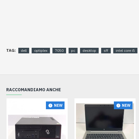
TAG:
dell
optiplex
7050
pc
desktop
sff
intel core i5
RACCOMANDIAMO ANCHE
NEW
NEW