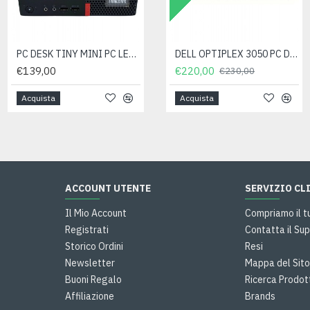
PC DESK TINY MINI PC LENOVO THINKCENTRE M710Q INTEL I5-7500T 256GB 8GB WIN 11 PRO- ricondizionato
NOTEBOOK PC PORTATILE LENOVO THINKPAD X270 TOUCH I5-7300U 8GB 256GB WIN 11 PRO- ricondizionato
DELL OPTIPLEX 3050 PC DESKTOP SFF INTEL CORE I7-6700 RAM 16GB SSD 256GB WIN 11 PRO- RICONDIZIONATO
€139,00
€158,00
€220,00
€230,00
Acquista
Acquista
Acquista
ACCOUNT UTENTE
SERVIZIO CL
Il Mio Account
Compriamo il t
Registrati
Contatta il Sup
Storico Ordini
Resi
Newsletter
Mappa del Sit
Buoni Regalo
Ricerca Prodot
Affiliazione
Brands