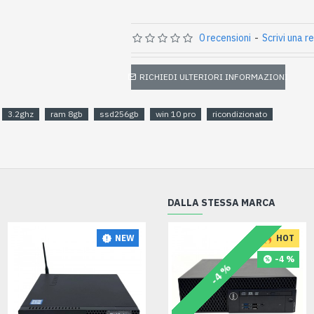
0 recensioni
-
Scrivi una r
RICHIEDI ULTERIORI INFORMAZIONI
3.2ghz
ram 8gb
ssd256gb
win 10 pro
ricondizionato
DALLA STESSA MARCA
NEW
NEW
HOT
-4 %
-4 %