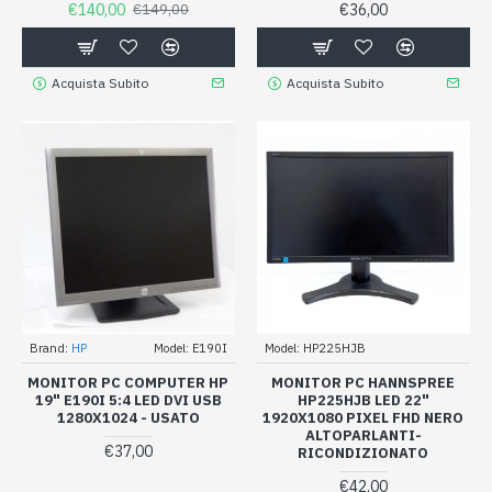
€140,00
€36,00
€149,00
Acquista Subito
Acquista Subito
Brand:
HP
Model:
E190I
Model:
HP225HJB
MONITOR PC COMPUTER HP
MONITOR PC HANNSPREE
19" E190I 5:4 LED DVI USB
HP225HJB LED 22"
1280X1024 - USATO
1920X1080 PIXEL FHD NERO
ALTOPARLANTI-
€37,00
RICONDIZIONATO
€42,00