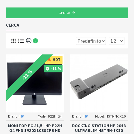
CERCA
CERCA
0
HOT
-11 %
-11 %
Brand:
HP
Model:
P22H G4
Brand:
HP
Model:
HSTNN-IX10
MONITOR PC 21,5" HP P22H
DOCKING STATION HP 2013
G4 FHD 1920X1080 IPS HD
ULTRASLIM HSTNN-IX10