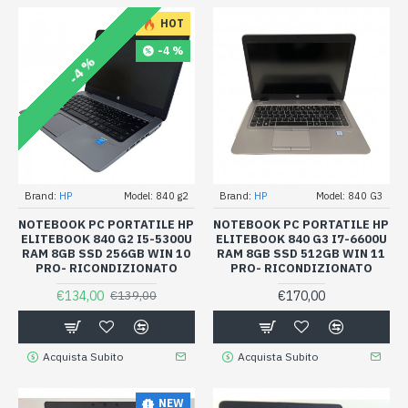
HOT
-4 %
-4 %
Brand:
HP
Model:
840 g2
Brand:
HP
Model:
840 G3
NOTEBOOK PC PORTATILE HP
NOTEBOOK PC PORTATILE HP
ELITEBOOK 840 G2 I5-5300U
ELITEBOOK 840 G3 I7-6600U
RAM 8GB SSD 256GB WIN 10
RAM 8GB SSD 512GB WIN 11
PRO- RICONDIZIONATO
PRO- RICONDIZIONATO
€134,00
€170,00
€139,00
Acquista Subito
Acquista Subito
NEW