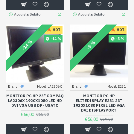
Acquista Subito
Acquista Subito
HOT
HOT
-14 %
-5 %
-14 %
-5 %
Brand:
HP
Model:
LA2306X
Brand:
HP
Model:
E231
MONITOR PC HP 23" COMPAQ
MONITOR PC HP
LA2306X 1920X1080 LED HD
ELITEDISPLAY E231 23"
DVI VGA USB DP- USATO
1920X1080 PIXEL LED VGA
DVI DISPLAYPORT
€56,00
€65,00
€56,00
€59,00