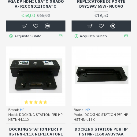
VGA DP HDMI USATO GRADO
REPLICATORE DI PORTE
A- RICONDIZIONATO
D9Y19AV 65W- NUOVO
€58,00
€18,50
€65,00
Acquista Subito
Acquista Subito
Brand:
HP
Brand:
HP
Model:
DOCKING STATION PER HP
Model:
DOCKING STATION PER HP
HSTNN-L11X
HSTNN-L16X
DOCKING STATION PER HP
DOCKING STATION PER HP
HSTNN-L11X REPLICATORE
HSTNN-L16X A9B77AA