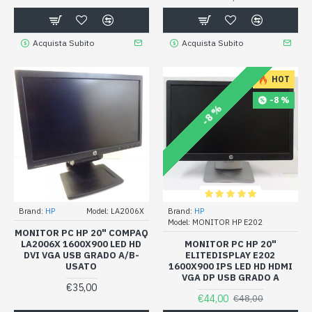
Acquista Subito
Acquista Subito
HOT
-8 %
-8 %
Brand:
HP
Model:
LA2006X
Brand:
HP
Model:
MONITOR HP E202
MONITOR PC HP 20" COMPAQ
LA2006X 1600X900 LED HD
MONITOR PC HP 20"
DVI VGA USB GRADO A/B-
ELITEDISPLAY E202
USATO
1600X900 IPS LED HD HDMI
VGA DP USB GRADO A
€35,00
€44,00
€48,00