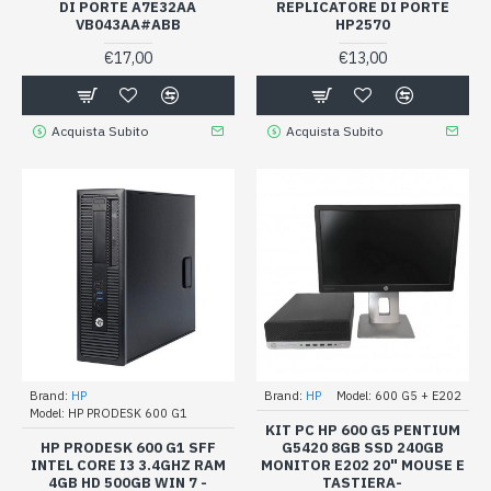
DI PORTE A7E32AA
REPLICATORE DI PORTE
VB043AA#ABB
HP2570
€17,00
€13,00
Acquista Subito
Acquista Subito
Brand:
HP
Brand:
HP
Model:
600 G5 + E202
Model:
HP PRODESK 600 G1
KIT PC HP 600 G5 PENTIUM
HP PRODESK 600 G1 SFF
G5420 8GB SSD 240GB
INTEL CORE I3 3.4GHZ RAM
MONITOR E202 20" MOUSE E
4GB HD 500GB WIN 7 -
TASTIERA-