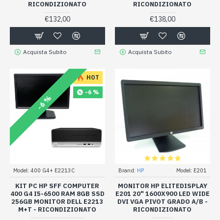
RICONDIZIONATO
RICONDIZIONATO
€132,00
€138,00
Acquista Subito
Acquista Subito
HOT
-6 %
-6 %
Model:
400 G4+ E2213C
Brand:
HP
Model:
E201
KIT PC HP SFF COMPUTER
MONITOR HP ELITEDISPLAY
400 G4 I5-6500 RAM 8GB SSD
E201 20" 1600X900 LED WIDE
256GB MONITOR DELL E2213
DVI VGA PIVOT GRADO A/B -
M+T - RICONDIZIONATO
RICONDIZIONATO