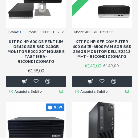
Brand:
HP
Model:
600 G5 + E202
Model:
400 G4+ E2213C
KIT PC HP 600 G5 PENTIUM
KIT PC HP SFF COMPUTER
G5420 8GB SSD 240GB
400 G4 I5-6500 RAM 8GB SSD
MONITOR E202 20" MOUSE E
256GB MONITOR DELL E2213
TASTIERA-
M+T - RICONDIZIONATO
RICONDIZIONATO
€140,00
€149,00
€138,00
Acquista Subito
Acquista Subito
NEW