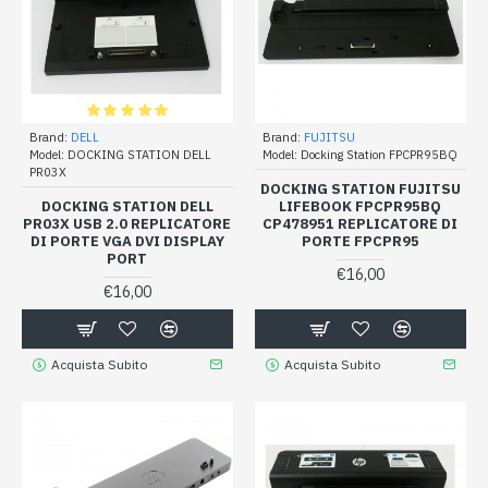
Brand:
DELL
Brand:
FUJITSU
Model:
DOCKING STATION DELL
Model:
Docking Station FPCPR95BQ
PR03X
DOCKING STATION FUJITSU
DOCKING STATION DELL
LIFEBOOK FPCPR95BQ
PR03X USB 2.0 REPLICATORE
CP478951 REPLICATORE DI
DI PORTE VGA DVI DISPLAY
PORTE FPCPR95
PORT
€16,00
€16,00
Acquista Subito
Acquista Subito