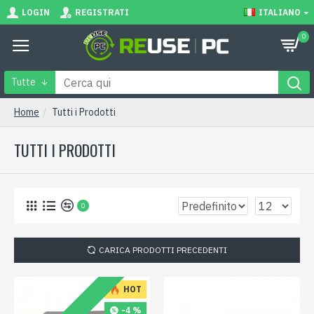
LOGIN
REGISTRATI
ITALIANO
0
Tutte
Home
Tutti i Prodotti
TUTTI I PRODOTTI
0
CARICA PRODOTTI PRECEDENTI
HOT
-4 %