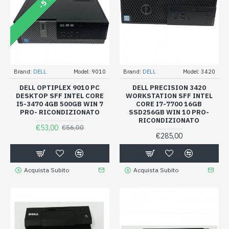
-5 %
Brand:
DELL
Model:
9010
Brand:
DELL
Model:
3420
DELL OPTIPLEX 9010 PC
DELL PRECISION 3420
DESKTOP SFF INTEL CORE
WORKSTATION SFF INTEL
I5-3470 4GB 500GB WIN 7
CORE I7-7700 16GB
PRO- RICONDIZIONATO
SSD256GB WIN 10 PRO-
RICONDIZIONATO
€53,00
€56,00
€285,00
Acquista Subito
Acquista Subito