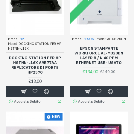
Brand:
HP
Brand:
EPSON
Model:
AL-M320DN
Model:
DOCKING STATION PER HP
EPSON STAMPANTE
HSTNN-L16X
WORKFORCE AL-M320DN
DOCKING STATION PER HP
LASER B / N 40 PPM
HSTNN-L16X A9B77AA
ETHERNET USB- USATO
REPLICATORE DI PORTE
€134,00
€140,00
HP2570
€13,00
Acquista Subito
Acquista Subito
NEW