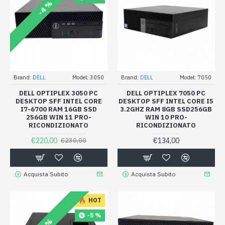
-4 %
Brand:
DELL
Model:
3050
Brand:
DELL
Model:
7050
DELL OPTIPLEX 3050 PC
DELL OPTIPLEX 7050 PC
DESKTOP SFF INTEL CORE
DESKTOP SFF INTEL CORE I5
I7-6700 RAM 16GB SSD
3.2GHZ RAM 8GB SSD256GB
256GB WIN 11 PRO-
WIN 10 PRO-
RICONDIZIONATO
RICONDIZIONATO
€220,00
€134,00
€230,00
Acquista Subito
Acquista Subito
HOT
-5 %