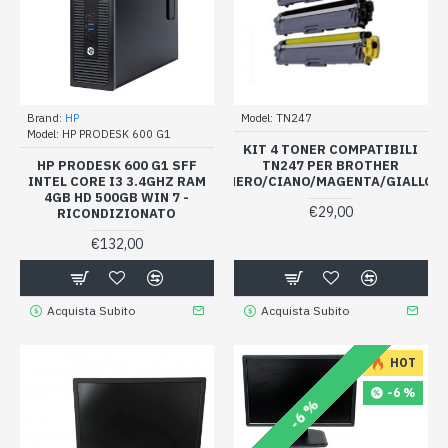
Brand:
HP
Model:
TN247
Model:
HP PRODESK 600 G1
KIT 4 TONER COMPATIBILI
HP PRODESK 600 G1 SFF
TN247 PER BROTHER
INTEL CORE I3 3.4GHZ RAM
NERO/CIANO/MAGENTA/GIALLO
4GB HD 500GB WIN 7 -
€29,00
RICONDIZIONATO
€132,00
Acquista Subito
Acquista Subito
HOT
-6 %
-6 %