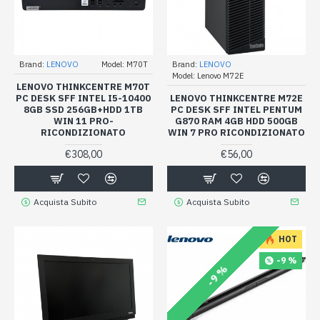
Brand:
LENOVO
Model:
M70T
Brand:
LENOVO
Model:
Lenovo M72E
LENOVO THINKCENTRE M70T
PC DESK SFF INTEL I5-10400
LENOVO THINKCENTRE M72E
8GB SSD 256GB+HDD 1TB
PC DESK SFF INTEL PENTUM
WIN 11 PRO-
G870 RAM 4GB HDD 500GB
RICONDIZIONATO
WIN 7 PRO RICONDIZIONATO
€308,00
€56,00
Acquista Subito
Acquista Subito
HOT
-9 %
-9 %