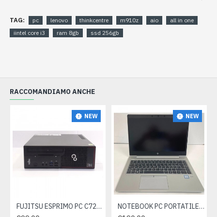
TAG:
pc
lenovo
thinkcentre
m910z
aio
all in one
iintel core i3
ram 8gb
ssd 256gb
RACCOMANDIAMO ANCHE
NEW
NEW
FUJITSU ESPRIMO PC C720 SFF INTEL CORE I5 3.20GHZ RAM 16GB SSD250GB WIN 10- ricondizionato
NOTEBOOK PC PORTATILE HP ELITEBOOK 840 G5 I5-8350U RAM 8GB SSD 512GB WIN 11 PRO- ricondizionato