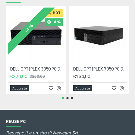
HOT
-4 %
-4 %
DELL OPTIPLEX 3050 PC DESKTOP SFF INTEL CORE I7-6700 RAM 16GB SSD 256GB WIN 11 PRO- RICONDIZIONATO
DELL OPTIPLEX 7050 PC DESKTOP SFF INTEL CORE I5 3.2GHZ RAM 8GB SSD256GB WIN 10 PRO-ricondizionato
€220,00
€134,00
€230,00
Acquista
Acquista
REUSE PC
Reusepc.it è un sito di Newcam Srl