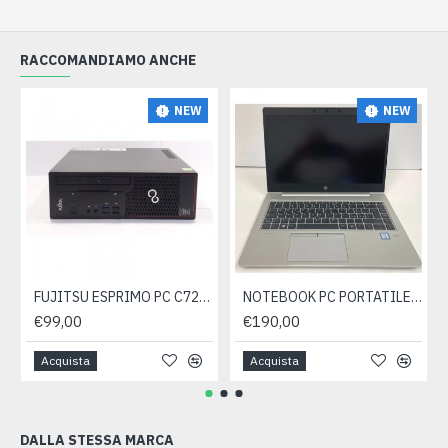
RACCOMANDIAMO ANCHE
NEW
NEW
FUJITSU ESPRIMO PC C720 SFF INTEL CORE I5 3.20GHZ RAM 16GB SSD250GB WIN 10- ricondizionato
NOTEBOOK PC PORTATILE HP ELITEBOOK 840 G5 I5-8350U RAM 8GB SSD 512GB WIN 11 PRO- ricondizionato
€99,00
€190,00
Acquista
Acquista
DALLA STESSA MARCA