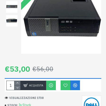
€53,00
€56,00
ACQUISTA
VISUALIZZAZIONI 1738
In Stock
STOCK: