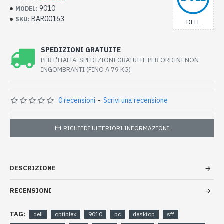
9010
MODEL:
BAR00163
SKU:
DELL
SPEDIZIONI GRATUITE
PER L'ITALIA: SPEDIZIONI GRATUITE PER ORDINI NON
INGOMBRANTI (FINO A 79 KG)
0 recensioni
-
Scrivi una recensione
RICHIEDI ULTERIORI INFORMAZIONI
DESCRIZIONE
RECENSIONI
TAG:
dell
optiplex
9010
pc
desktop
sff