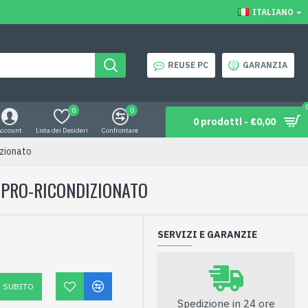
ITALIANO
REUSE PC
GARANZIA
0
0
0 prodotti - €0,00
Account
Lista dei Desideri
Confrontare
zionato
0 PRO-RICONDIZIONATO
SERVIZI E GARANZIE
 SUBITO
Spedizione in 24 ore