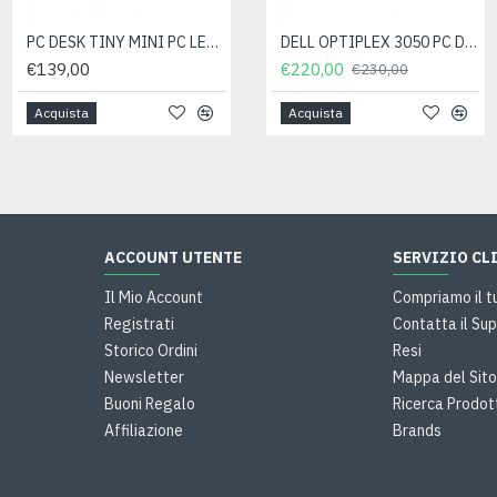
PC DESK TINY MINI PC LENOVO THINKCENTRE M710Q INTEL I5-7500T 256GB 8GB WIN 11 PRO- ricondizionato
NOTEBOOK PC PORTATILE LENOVO THINKPAD X270 TOUCH I5-7300U 8GB 256GB WIN 11 PRO- ricondizionato
DELL OPTIPLEX 3050 PC DESKTOP SFF INTEL CORE I7-6700 RAM 16GB SSD 256GB WIN 11 PRO- RICONDIZIONATO
€139,00
€158,00
€220,00
€230,00
Acquista
Acquista
Acquista
ACCOUNT UTENTE
SERVIZIO CL
Il Mio Account
Compriamo il t
Registrati
Contatta il Sup
Storico Ordini
Resi
Newsletter
Mappa del Sit
Buoni Regalo
Ricerca Prodot
Affiliazione
Brands