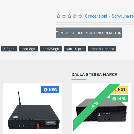
0 recensioni
-
Scrivi una r
RICHIEDI ULTERIORI INFORMAZIONI
3.2ghz
ram 8gb
ssd256gb
win 10 pro
ricondizionato
DALLA STESSA MARCA
NEW
NEW
HOT
-4 %
-4 %