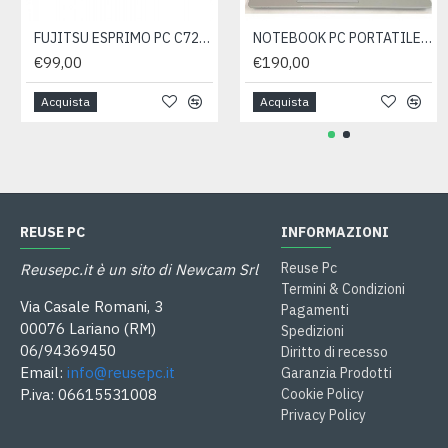
FUJITSU ESPRIMO PC C720 SFF INTEL CORE I5 3.20GHZ RAM 16GB SSD250GB WIN 10- ricondizionato
NOTEBOOK PC PORTATILE HP ELITEBOOK 840 G5 I5-8350U RAM 8GB SSD 512GB WIN 11 PRO- ricondizionato
€99,00
€190,00
Acquista
Acquista
REUSE PC
INFORMAZIONI
Reuse Pc
Reusepc.it è un sito di Newcam Srl
Termini & Condizioni
Via Casale Romani, 3
Pagamenti
00076 Lariano (RM)
Spedizioni
06/94369450
Diritto di recesso
Email:
info@reusepc.it
Garanzia Prodotti
P.iva: 06615531008
Cookie Policy
Privacy Policy