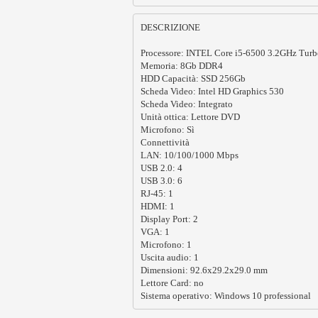
DESCRIZIONE

Processore: INTEL Core i5-6500 3.2GHz Turb
Memoria: 8Gb DDR4

HDD Capacità: SSD 256Gb 

Scheda Video: Intel HD Graphics 530

Scheda Video: Integrato

Unità ottica: Lettore DVD

Microfono: Sì

Connettività 	

LAN: 10/100/1000 Mbps

USB 2.0: 4

USB 3.0: 6

RJ-45: 1

HDMI: 1

Display Port: 2

VGA: 1

Microfono: 1

Uscita audio: 1

Dimensioni: 92.6x29.2x29.0 mm

Lettore Card: no

Sistema operativo: Windows 10 professional