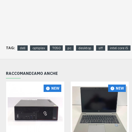
TAG:
dell
optiplex
7050
pc
desktop
sff
intel core i5
RACCOMANDIAMO ANCHE
NEW
NEW